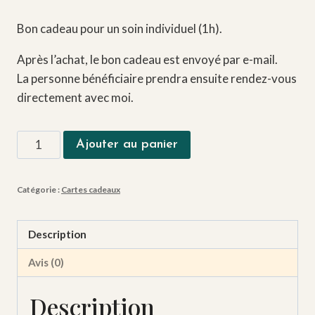
Bon cadeau pour un soin individuel (1h).
Après l’achat, le bon cadeau est envoyé par e-mail.
La personne bénéficiaire prendra ensuite rendez-vous
directement avec moi.
quantité
Ajouter au panier
de
Carte
Catégorie :
Cartes cadeaux
cadeau
-
Soin
Description
individuel
Avis (0)
Description