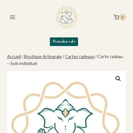
Aller
au
0
contenu
Prendre rdv
Accueil
/
Boutique Artisanale
/
Cartes cadeaux
/
Carte cadeau
– Soin individuel