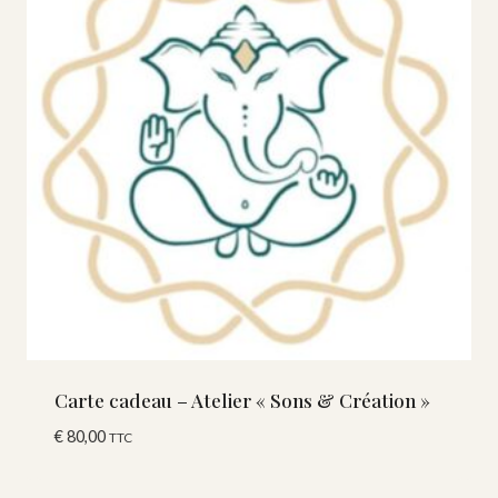
Carte cadeau – Atelier « Sons & Création »
€
80,00
TTC