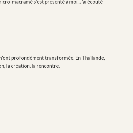
icro-macramé s’est présenté à moi. J’ai écouté
se m’ont profondément transformée. En Thaïlande,
, la création, la rencontre.